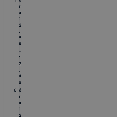
r
a
1
2
.
0
5
–
1
2
.
4
0
ó
r
a
1
2