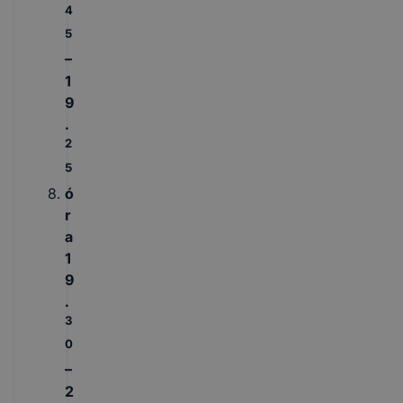
4
5
–
1
9
.
2
5
ó
r
a
1
9
.
3
0
–
2