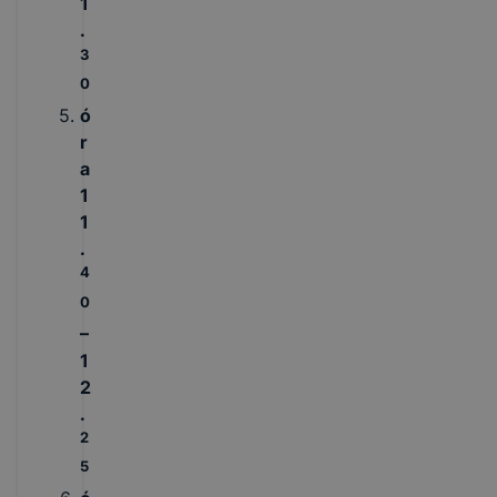
1
.
3
0
ó
r
a
1
1
.
4
0
–
1
2
.
2
5