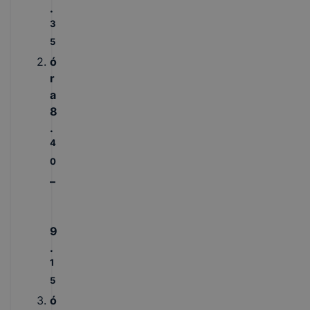
.
3
5
ó
r
a
8
.
4
0
–
9
.
1
5
ó