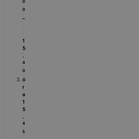
0
0
–
1
5
.
4
0
ó
r
a
1
5
.
4
5