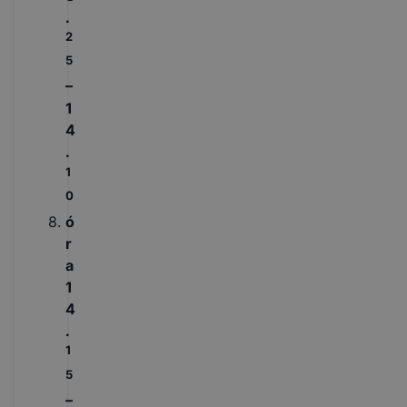
.
2
5
–
1
4
.
1
0
ó
r
a
1
4
.
1
5
–