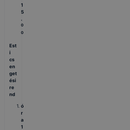
1
5
.
0
0
Est
i
cs
en
get
ési
re
nd
ó
r
a
1