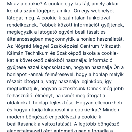
Mi az a cookie? A cookie egy kis fájl, amely akkor
kerül a számítógépre, amikor Ön egy webhelyet
látogat meg. A cookie-k számtalan funkcióval
rendelkeznek. Többek között információt gyűjtenek,
megjegyzik a látogató egyéni beállításait és
általánosságban megkönnyítik a honlap használatát.
Nógrád
Az Nógrád Megyei Szakképzési Centrum Mikszáth
Kálmán Technikum és Szakképző Iskola a cookie-
Vármegyei
kat a következő célokból használja: információ
Szakképzési
gyűjtése azzal kapcsolatban, hogyan használja Ön a
Centrum
honlapot -annak felmérésével, hogy a honlap melyik
Mikszáth
részeit látogatja, vagy használja leginkább, így
megtudhatjuk, hogyan biztosítsunk Önnek még jobb
Kálmán
felhasználói élményt, ha ismét meglátogatja
Technikum
oldalunkat, honlap fejlesztése. Hogyan ellenőrizheti
és
és hogyan tudja kikapcsolni a cookie-kat? Minden
Szakképző
modern böngésző engedélyezi a cookie-k
beállításának a változtatását. A legtöbb böngésző
Iskola
alapértelmezettként automatikusan elfogadja a