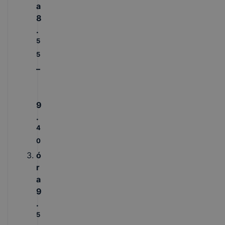
a
8
.
5
5
–
9
.
4
0
ó
r
a
9
.
5