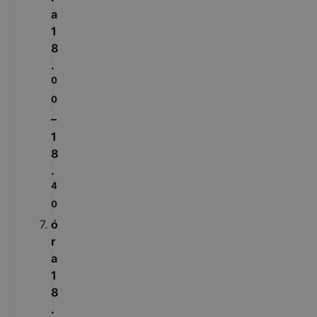
a
1
8
.
0
0
–
1
8
.
4
0
ó
r
a
1
8
.