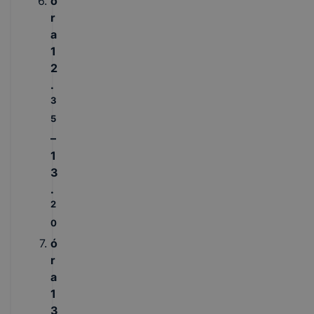
ó
r
a
1
2
.
3
5
–
1
3
.
2
0
ó
r
a
1
3