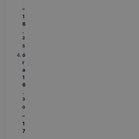
–
1
6
.
2
5
ó
r
a
1
6
.
3
0
–
1
7
.