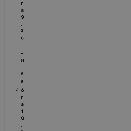
r
a
9
.
2
0
–
9
.
5
5
ó
r
a
1
0
.