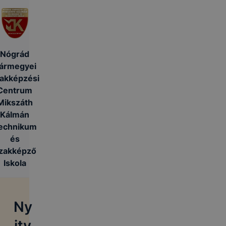
Nógrád
ármegyei
akképzési
Centrum
Mikszáth
Kálmán
echnikum
és
zakképző
Iskola
Ny
itv