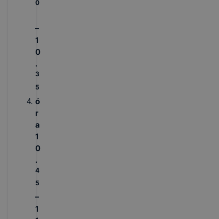
0
–
1
0
.
3
5
ó
r
a
1
0
.
4
5
–
1