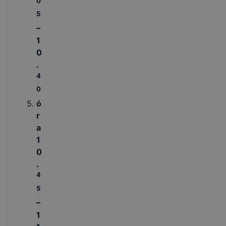
0
5
–
1
0
.
4
0
ó
r
a
1
0
.
4
5
–
1