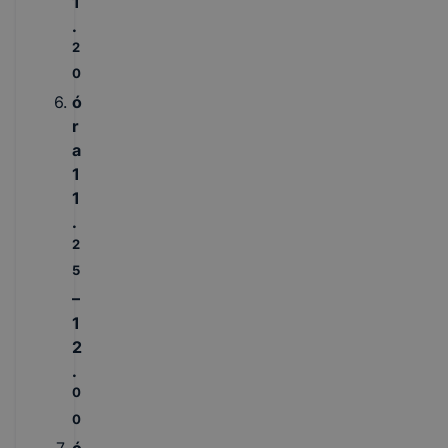
1
.
2
0
ó
r
a
1
1
.
2
5
–
1
2
.
0
0
ó