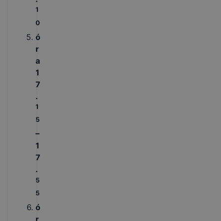
1
0
ó
r
a
1
7
.
1
5
–
1
7
.
5
5
ó
r