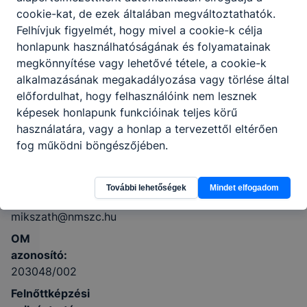
cookie-kat, de ezek általában megváltoztathatók.
2660
Felhívjuk figyelmét, hogy mivel a cookie-k célja
Balassagyarmat,
honlapunk használhatóságának és folyamatainak
Hétvezér utca
megkönnyítése vagy lehetővé tétele, a cookie-k
26.
alkalmazásának megakadályozása vagy törlése által
előfordulhat, hogy felhasználóink nem lesznek
KRÉTA
képesek honlapunk funkcióinak teljes körű
használatára, vagy a honlap a tervezettől eltérően
Telefon:
fog működni böngészőjében.
+36-35-
501-190
További lehetőségek
Mindet elfogadom
E-mail:
mikszath@nmszc.hu
OM
azonosító:
203048/002
Felnőttképzési