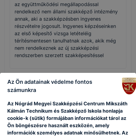
az együttműködési megállapodással
rendelkező nem állami szakképző intézmény
annak, aki a szakképzésben ingyenes
részvételre jogosult. Ingyenes képzéseinken
az első képesítő vizsga letételéig
térítésmentesen tanulhatnak azok, akik még
nem rendelkeznek az új szakképzési
rendszerben szerzett szakképesítéssel
Az Ön adatainak védelme fontos
Munka mellett is tudok szakmát vagy
számunkra
államilag elismert szakképesítést szerezni?
Az Nógrád Megyei Szakképzési Centrum Mikszáth
Az iskolák a felnőttek számára mind a
Kálmán Technikum és Szakképző Iskola honlapja
szakmai oktatást, mind a szakmai képzést
cookie-k (sütik) formájában információkat tárol az
rugalmasan, akár munka mellett, rövid idő
Ön böngészésre használt eszközén, amely
alatt szervezik meg, gyakran az esti órákban,
információk személyes adatnak minősülhetnek. Az
akár hétvégén is. Az egyes intézmények