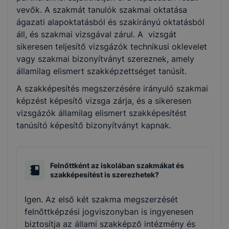
vevők. A szakmát tanulók szakmai oktatása
ágazati alapoktatásból és szakirányú oktatásból
áll, és szakmai vizsgával zárul. A vizsgát
sikeresen teljesítő vizsgázók technikusi oklevelet
vagy szakmai bizonyítványt szereznek, amely
államilag elismert szakképzettséget tanúsít.
A szakképesítés megszerzésére irányuló szakmai
képzést képesítő vizsga zárja, és a sikeresen
vizsgázók államilag elismert szakképesítést
tanúsító képesítő bizonyítványt kapnak.
Felnőttként az iskolában szakmákat és
szakképesítést is szerezhetek?
Igen. Az első két szakma megszerzését
felnőttképzési jogviszonyban is ingyenesen
biztosítja az állami szakképző intézmény és