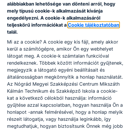
alábbiakban lehetősége van dönteni arról, hogy
képzési programja sokszor ezért is tér el
mely típusú cookie-k alkalmazását kívánja
egymástól, igazodva a Képzési és Kimeneteli
engedélyezni. A cookie-k alkalmazásáról
Követelményekben, szakképesítés esetén a
teljeskörű információkat a
Cookie tájékoztatóban
Programkövetelményekben meghatározott
talál.
tartalmakhoz és a helyi igényekhez.
Mi az a cookie? A cookie egy kis fájl, amely akkor
kerül a számítógépre, amikor Ön egy webhelyet
látogat meg. A cookie-k számtalan funkcióval
rendelkeznek. Többek között információt gyűjtenek,
Szakmák
megjegyzik a látogató egyéni beállításait és
általánosságban megkönnyítik a honlap használatát.
Az Nógrád Megyei Szakképzési Centrum Mikszáth
Kálmán Technikum és Szakképző Iskola a cookie-
kat a következő célokból használja: információ
gyűjtése azzal kapcsolatban, hogyan használja Ön a
honlapot -annak felmérésével, hogy a honlap melyik
részeit látogatja, vagy használja leginkább, így
megtudhatjuk, hogyan biztosítsunk Önnek még jobb
Cukrász