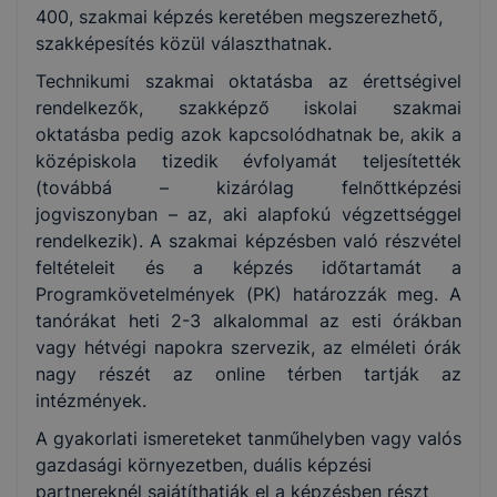
400, szakmai képzés keretében megszerezhető,
szakképesítés közül választhatnak.
Technikumi szakmai oktatásba az érettségivel
rendelkezők, szakképző iskolai szakmai
oktatásba pedig azok kapcsolódhatnak be, akik a
középiskola tizedik évfolyamát teljesítették
(továbbá – kizárólag felnőttképzési
jogviszonyban – az, aki alapfokú végzettséggel
rendelkezik). A szakmai képzésben való részvétel
feltételeit és a képzés időtartamát a
Programkövetelmények (PK) határozzák meg. A
tanórákat heti 2-3 alkalommal az esti órákban
vagy hétvégi napokra szervezik, az elméleti órák
nagy részét az online térben tartják az
intézmények.
A gyakorlati ismereteket tanműhelyben vagy valós
gazdasági környezetben, duális képzési
partnereknél sajátíthatják el a képzésben részt