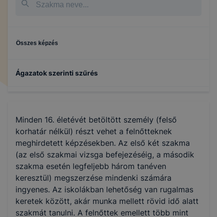
Összes képzés
Ágazatok szerinti szűrés
Turizmus-vendéglátás
Minden 16. életévét betöltött személy (felső
Kereskedelem
korhatár nélkül) részt vehet a felnőtteknek
meghirdetett képzésekben. Az első két szakma
(az első szakmai vizsga befejezéséig, a második
Közlekedés és szállítmányozás
szakma esetén legfeljebb három tanéven
keresztül) megszerzése mindenki számára
Gazdálkodás és menedzsment
ingyenes. Az iskolákban lehetőség van rugalmas
keretek között, akár munka mellett rövid idő alatt
szakmát tanulni. A felnőttek emellett több mint