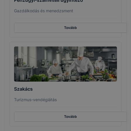
Pénzügyi-számviteli ügyintéző
Gazdálkodás és menedzsment
Tovább
Szakács
Turizmus-vendéglátás
Tovább