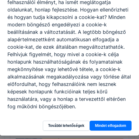
felhasználói élményt, ha ismét meglátogatja
Turizmus-vendéglátás
oldalunkat, honlap fejlesztése. Hogyan ellenőrizheti
és hogyan tudja kikapcsolni a cookie-kat? Minden
modern böngésző engedélyezi a cookie-k
Tovább
beállításának a változtatását. A legtöbb böngésző
alapértelmezettként automatikusan elfogadja a
cookie-kat, de ezek általában megváltoztathatók.
Felhívjuk figyelmét, hogy mivel a cookie-k célja
honlapunk használhatóságának és folyamatainak
megkönnyítése vagy lehetővé tétele, a cookie-k
alkalmazásának megakadályozása vagy törlése által
előfordulhat, hogy felhasználóink nem lesznek
Kereskedő és webáruházi technikus
képesek honlapunk funkcióinak teljes körű
használatára, vagy a honlap a tervezettől eltérően
Kereskedelem
fog működni böngészőjében.
Tovább
További lehetőségek
Mindet elfogadom