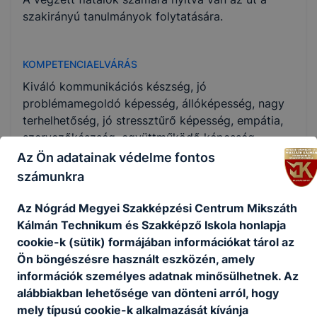
szakirányú tanulmányok folytatására.
KOMPETENCIAELVÁRÁS
Kiváló kommunikációs készség, jó
problémamegoldó képesség, állóképesség, nagy
terhelhetőség, jó stressztűrő képesség, empátia,
szervezőkészség, együttműködő képesség.
Az Ön adatainak védelme fontos
számunkra
A SZAKKÉPZETTSÉGGEL RENDELKEZŐ
Az Nógrád Megyei Szakképzési Centrum Mikszáth
elvégzi az üzemeltetéssel kapcsolatos
Kálmán Technikum és Szakképző Iskola honlapja
teendőket;
cookie-k (sütik) formájában információkat tárol az
ﬁgyelemmel kíséri az árukészletet, részt
Ön böngészésre használt eszközén, amely
vesz az áru szakszerű minőségi és
információk személyes adatnak minősülhetnek. Az
mennyiségi átvételében, tárolásában és
alábbiakban lehetősége van dönteni arról, hogy
dokumentálásában;
mely típusú cookie-k alkalmazását kívánja
ismerteti a választékot, ételeket ajánl az