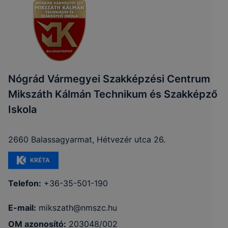
Nógrád Vármegyei Szakképzési Centrum
Mikszáth Kálmán Technikum és Szakképző
Iskola
2660 Balassagyarmat, Hétvezér utca 26.
KRÉTA
Telefon:
+36-35-501-190
E-mail:
mikszath@nmszc.hu
OM azonosító:
203048/002