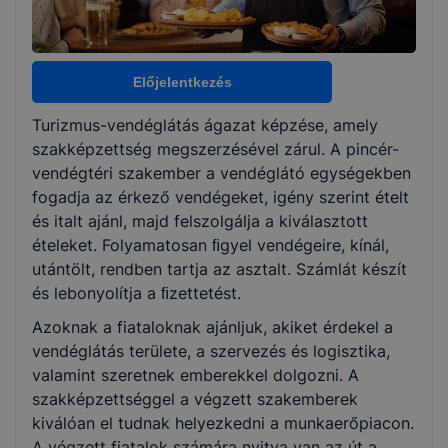
Választható szakmairányok:
Nem válaszható
Előjelentkezés
Turizmus-vendéglátás ágazat képzése, amely
KKK/PTT
szakképzettség megszerzésével zárul. A pincér-
KKK letöltése (pdf)
vendégtéri szakember a vendéglátó egységekben
PTT letöltése (pdf)
fogadja az érkező vendégeket, igény szerint ételt
és italt ajánl, majd felszolgálja a kiválasztott
ételeket. Folyamatosan ﬁgyel vendégeire, kínál,
Okleveles technikusképzés
utántölt, rendben tartja az asztalt. Számlát készít
Nem
és lebonyolítja a ﬁzettetést.
Azoknak a fiataloknak ajánljuk, akiket érdekel a
vendéglátás területe, a szervezés és logisztika,
valamint szeretnek emberekkel dolgozni. A
szakképzettséggel a végzett szakemberek
kiválóan el tudnak helyezkedni a munkaerőpiacon.
A végzett fiatalok számára nyitva van az út a