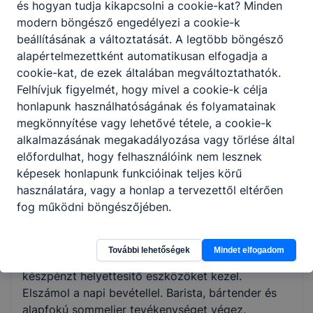
kiállítja a számlát, kezeli a pénztárgépet,
és hogyan tudja kikapcsolni a cookie-kat? Minden
éttermi szoftvert.
modern böngésző engedélyezi a cookie-k
beállításának a változtatását. A legtöbb böngésző
alapértelmezettként automatikusan elfogadja a
ISKOLASPECIFIKUS INFORMÁCIÓK A KÉPZÉSHEZ
cookie-kat, de ezek általában megváltoztathatók.
Felhívjuk figyelmét, hogy mivel a cookie-k célja
A pincér-vendégtéri szakember a különböző
honlapunk használhatóságának és folyamatainak
vendéglátó tevékenységet folyató gazdálkodó
megkönnyítése vagy lehetővé tétele, a cookie-k
szervezetek hálózati egységeiben értékesítési és
alkalmazásának megakadályozása vagy törlése által
szolgáltatási feladatokat lát el. A vendégek által
előfordulhat, hogy felhasználóink nem lesznek
igényelt, illetve az ajánlott termékek
képesek honlapunk funkcióinak teljes körű
felszolgálását és a kapcsolódó szolgáltatásokat a
használatára, vagy a honlap a tervezettől eltérően
tőle elvárható legmagasabb szakmai színvonalon
fog működni böngészőjében.
biztosítja az udvarias és a szakszerű felszolgálás
előírása szerint. Fogadja a vendégeket, ételeket,
italokat szolgál fel. Átveszi a fogyasztás
További lehetőségek
Mindet elfogadom
ellenértékét, pénztárgépet, készpénzt, illetve
készpénzt helyettesítő eszközöket kezel.
Elszámol a napi bevétellel. Barista, bártender és
alapfokú sommelier tevékenységet végez.