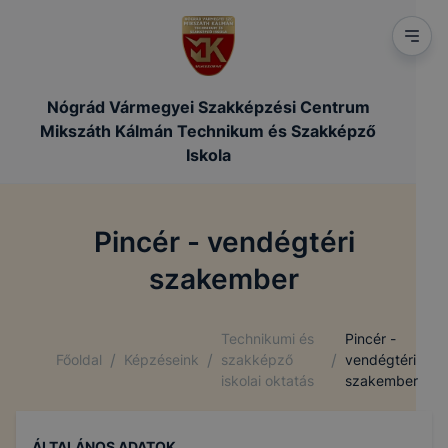
Nógrád Vármegyei Szakképzési Centrum
Mikszáth Kálmán Technikum és Szakképző
Iskola
Pincér - vendégtéri
szakember
Technikumi és
Pincér -
/
/
/
Főoldal
Képzéseink
szakképző
vendégtéri
iskolai oktatás
szakember
ÁLTALÁNOS ADATOK