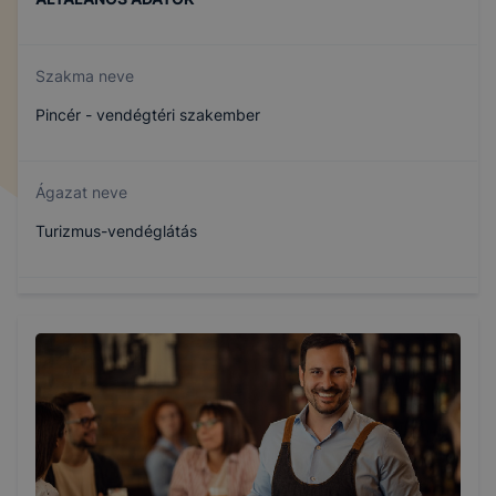
Szakma neve
Pincér - vendégtéri szakember
Ágazat neve
Turizmus-vendéglátás
Szakmajegyzék száma
410132304
Képzés időtartama
3 év