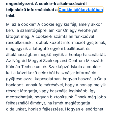
engedélyezni. A cookie-k alkalmazásáról
allergének ﬁgyelembevételével, italokat
teljeskörű információkat a
Cookie tájékoztatóban
ajánl, azokat párosítja a vendég által
talál.
megrendelt ételekhez;
felveszi a rendelést;
Mi az a cookie? A cookie egy kis fájl, amely akkor
felszolgál, a különböző felszolgálási
kerül a számítógépre, amikor Ön egy webhelyet
rendszerek és az egység igényeinek
látogat meg. A cookie-k számtalan funkcióval
ﬁgyelembevételével előkészíti a
rendelkeznek. Többek között információt gyűjtenek,
felszolgáláshoz szükséges eszközöket,
megjegyzik a látogató egyéni beállításait és
elkészíti az italokat, majd szakszerűen
általánosságban megkönnyítik a honlap használatát.
kiviszi az ételeket, italokat a vendégek
Az Nógrád Megyei Szakképzési Centrum Mikszáth
asztalához;
Kálmán Technikum és Szakképző Iskola a cookie-
barista, bartender, sommelier
kat a következő célokból használja: információ
tevékenységet végez;
gyűjtése azzal kapcsolatban, hogyan használja Ön a
ﬁgyelemmel kíséri a vendégek kéréseit, a
honlapot -annak felmérésével, hogy a honlap melyik
vendégek étkezése során kommunikál,
részeit látogatja, vagy használja leginkább, így
tájékozódik elégedettségükről;
megtudhatjuk, hogyan biztosítsunk Önnek még jobb
megszervezi a saját és beosztott
felhasználói élményt, ha ismét meglátogatja
munkatársai munkáját, ellenőrzi azt;
oldalunkat, honlap fejlesztése. Hogyan ellenőrizheti