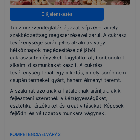
Választható szakmairányok:
Nem válaszható
Előjelentkezés
Turizmus-vendéglátás ágazat képzése, amely
KKK/PTT
szakképzettség megszerzésével zárul. A cukrász
KKK letöltése (pdf)
tevékenysége során jeles alkalmak vagy
PTT letöltése (pdf)
hétköznapok megédesítése céljából
cukrászsüteményeket, fagylaltokat, bonbonokat,
alkalmi díszmunkákat készít. A cukrász
Okleveles technikusképzés
tevékenység tehát egy alkotás, amely során nem
Nem
csupán terméket gyárt, hanem élményt teremt.
A szakmát azoknak a fiataloknak ajánljuk, akik
fejleszteni szeretnék a kézügyességüket,
esztétikai érzéküket és kreativitásukat. Képesek
fejlődni és változatos munkára vágynak.
KOMPETENCIAELVÁRÁS