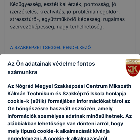
Kézügyesség, esztétikai érzék, pontosság, jó
ízérzékelés, kreativitás, jó problémamegoldó-,
stressztűrő-, együttműködő képesség, rugalmas
szervezőképesség, nagy terhelhetőség.
A SZAKKÉPZETTSÉGGEL RENDELKEZŐ
felveszi, rendszerezi a megrendeléseket;
Az Ön adatainak védelme fontos
kiválasztja a szükséges alapanyagokat;
számunkra
kiszámítja a hozzávalók mennyiségét;
árurendelést, készletgazdálkodást végez,
Az Nógrád Megyei Szakképzési Centrum Mikszáth
számításaihoz szoftvereket használ;
Kálmán Technikum és Szakképző Iskola honlapja
szakszerűen használja a cukrászati
cookie-k (sütik) formájában információkat tárol az
munkaeszközöket, gépeket,
Ön böngészésre használt eszközén, amely
berendezéseket;
információk személyes adatnak minősülhetnek. Az
betartja a munkavédelmi,
alábbiakban lehetősége van dönteni arról, hogy
környezetvédelmi, higiéniai,
mely típusú cookie-k alkalmazását kívánja
élelmiszerbiztonsági előírásokat;
engedélyezni. A cookie-k alkalmazásáról