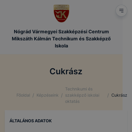
Nógrád Vármegyei Szakképzési Centrum
Mikszáth Kálmán Technikum és Szakképző
Iskola
Cukrász
Technikumi és
/
/
/
Főoldal
Képzéseink
szakképző iskolai
Cukrász
oktatás
ÁLTALÁNOS ADATOK