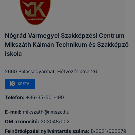
Nógrád Vármegyei Szakképzési Centrum
Mikszáth Kálmán Technikum és Szakképző
Iskola
2660 Balassagyarmat, Hétvezér utca 26.
KRÉTA
Telefon:
+36-35-501-190
E-mail:
mikszath@nmszc.hu
OM azonosító:
203048/002
Felnőttképzési nyilvántartás száma:
B/2021/002379