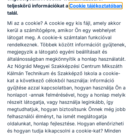
csapatmunkában dolgozik és
teljeskörű információkat a
Cookie tájékoztatóban
együttműködik a szakmai munkában
talál.
résztvevőkkel;
Mi az a cookie? A cookie egy kis fájl, amely akkor
őrzi a hagyományos cukrászati
kerül a számítógépre, amikor Ön egy webhelyet
termékkészítés tradícióját, betartja a
látogat meg. A cookie-k számtalan funkcióval
cukrászati termékek receptúráját, készítési
rendelkeznek. Többek között információt gyűjtenek,
módját;
megjegyzik a látogató egyéni beállításait és
nemzetközi cukrászati termékeket, az
általánosságban megkönnyítik a honlap használatát.
aktuális trendeknek megfelelő termékeket
Az Nógrád Megyei Szakképzési Centrum Mikszáth
készít;
Kálmán Technikum és Szakképző Iskola a cookie-
alkalmi megrendelésekre a megrendelő
kat a következő célokból használja: információ
kívánsága szerint esztétikus, ötletes
gyűjtése azzal kapcsolatban, hogyan használja Ön a
díszmunkákat készít;
honlapot -annak felmérésével, hogy a honlap melyik
fagylaltokat főz és fagyaszt;
részeit látogatja, vagy használja leginkább, így
csokoládéból bonbonokat, díszeket készít;
megtudhatjuk, hogyan biztosítsunk Önnek még jobb
folyamatosan képezi magát;
felhasználói élményt, ha ismét meglátogatja
idegennyelvű szakmai anyagokat olvas
oldalunkat, honlap fejlesztése. Hogyan ellenőrizheti
alapszinten, törekszik a nemzetközi
és hogyan tudja kikapcsolni a cookie-kat? Minden
trendek megismerésére.