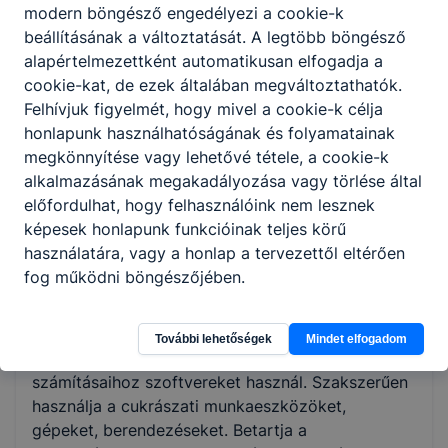
modern böngésző engedélyezi a cookie-k
beállításának a változtatását. A legtöbb böngésző
alapértelmezettként automatikusan elfogadja a
ISKOLASPECIFIKUS INFORMÁCIÓK A KÉPZÉSHEZ
cookie-kat, de ezek általában megváltoztathatók.
A cukrász szaktudásának köszönhetően
Felhívjuk figyelmét, hogy mivel a cookie-k célja
cukrászsüteményeket, fagylaltokat, bonbonokat,
honlapunk használhatóságának és folyamatainak
alkalmi díszmunkákat készít. Célja olyan
megkönnyítése vagy lehetővé tétele, a cookie-k
cukrásztermék létrehozása, amely
alkalmazásának megakadályozása vagy törlése által
megjelenésében, alapanyag-felhasználásában és
előfordulhat, hogy felhasználóink nem lesznek
ízében is a legmagasabb minőséget prezentálja.
képesek honlapunk funkcióinak teljes körű
Alkotómunkája során szem előtt tartja a
használatára, vagy a honlap a tervezettől eltérően
megrendelők igényeit, a cukrászati trendeket, új
fog működni böngészőjében.
technológiai megoldásokat és a változatos,
innovatív módszereket. Tudatos szakemberként
számítja ki a hozzávalók mennyiségét,
További lehetőségek
Mindet elfogadom
árurendelést, készletgazdálkodást végez,
számításaihoz szoftvereket használ. Szakszerűen
használja a cukrászati munkaeszközöket,
gépeket, berendezéseket. Betartja a