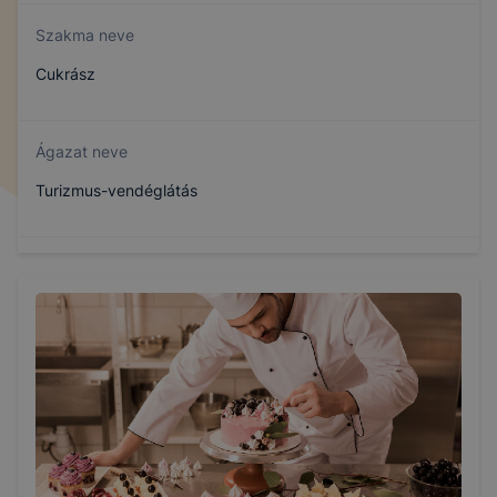
Szakma neve
Cukrász
Ágazat neve
Turizmus-vendéglátás
Szakmajegyzék száma
410132301
Képzés időtartama
3 év