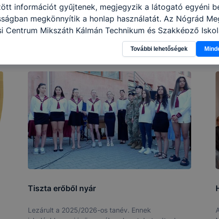
tt információt gyűjtenek, megjegyzik a látogató egyéni beá
osságban megkönnyítik a honlap használatát. Az Nógrád Me
i Centrum Mikszáth Kálmán Technikum és Szakképző Iskol
kező célokból használja: információ gyűjtése azzal kapcso
További lehetőségek
Mind
nálja Ön a honlapot -annak felmérésével, hogy a honlap m
ogatja, vagy használja leginkább, így megtudhatjuk, hogyan
k Önnek még jobb felhasználói élményt, ha ismét meglátog
 honlap fejlesztése. Hogyan ellenőrizheti és hogyan tudja k
? Minden modern böngésző engedélyezi a cookie-k beállít
át. A legtöbb böngésző alapértelmezettként automatikusan
t, de ezek általában megváltoztathatók. Felhívjuk figyelmé
kie-k célja honlapunk használhatóságának és folyamataina
ése vagy lehetővé tétele, a cookie-k alkalmazásának
zása vagy törlése által előfordulhat, hogy felhasználóink
esek honlapunk funkcióinak teljes körű használatára, vagy
 eltérően fog működni böngészőjében.
Tiszta erőből nyár
Lezárult a 2025/2026-os tanév. Ennek
A