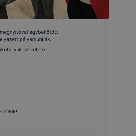
ásmegnyitóval egybekötött
helyezett pályamunkák.
akóhelyük szeretete.
k nekik!