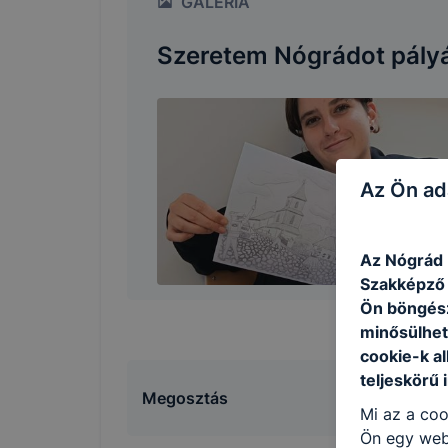
GALÉRIA
Szeretem Nógrádot pály
Az Ön ad
Az Nógrád 
Szakképző I
Ön böngész
minősülhet
cookie-k a
teljeskörű 
Megosztás
Mi az a coo
Ön egy web