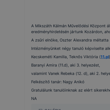
A Mikszáth Kálmán Művelődési Központ álta
eredményhirdetésén jártunk Kozárdon, aho
A zsűri elnöke, Oszter Alexandra méltatta
Intézményünket négy tanuló képviselte alk
Kecskeméti Kamilla, Teknős Viktória (
11.pl
Baranyi Amira (11.d), aki 3. helyezést,
valamint Vanek Rebeka (12. d), aki 2. helye
Felkészítő tanár: Nagy Anikó
Gratulálunk tanulóinknak az elért sikerek
NA