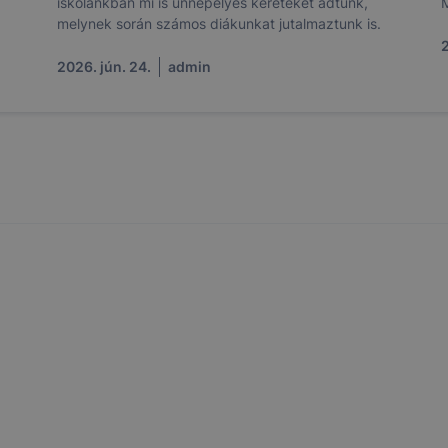
iskolánkban mi is ünnepélyes kereteket adtunk,
melynek során számos diákunkat jutalmaztunk is.
2
2026. jún. 24.
admin