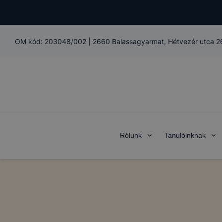
OM kód:
203048/002
|
2660 Balassagyarmat, Hétvezér utca 2
Rólunk
Tanulóinknak