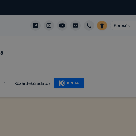
ző
k
Közérdekű adatok
KRÉTA