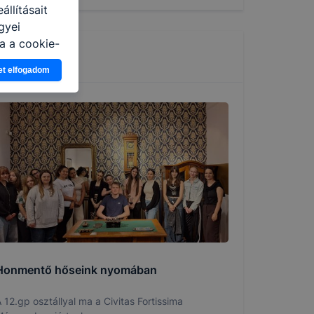
llításait
gyei
a a cookie-
latban,
et elfogadom
elyik
atja
ikapcsolni a
ásának a
 elfogadja
t, hogy
k
 nem
 a honlap a
Honmentő hőseink nyomában
 12.gp osztállyal ma a Civitas Fortissima