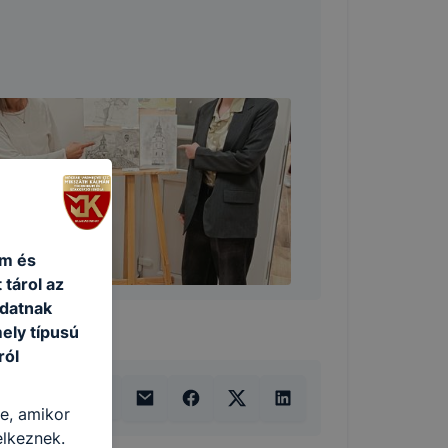
um és
 tárol az
adatnak
ely típusú
ról
re, amikor
elkeznek.