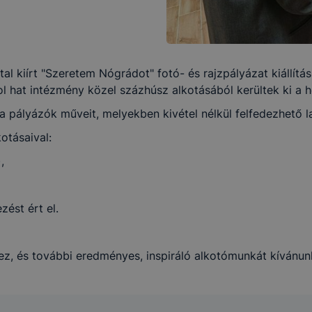
l kiírt "Szeretem Nógrádot" fotó- és rajzpályázat kiállít
l hat intézmény közel százhúsz alkotásából kerültek ki a 
 a pályázók műveit, melyekben kivétel nélkül felfedezhető l
otásaival:
),
zést ért el.
hez, és további eredményes, inspiráló alkotómunkát kívánun