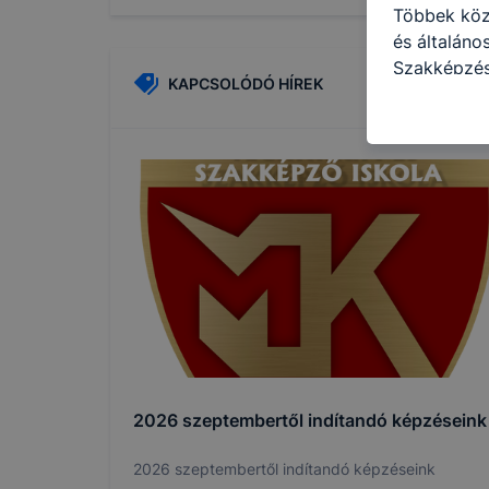
Többek közö
és általán
Szakképzés
KAPCSOLÓDÓ HÍREK
kat a követ
hogyan hasz
részeit lát
biztosítsun
oldalunkat,
cookie-kat
változtatás
a cookie-ka
mivel a coo
megkönnyít
megakadályo
lesznek kép
tervezettől
2026 szeptembertől indítandó képzéseink
2026 szeptembertől indítandó képzéseink