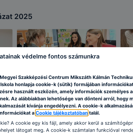
ázat 2025
atainak védelme fontos számunkra
Megyei Szakképzési Centrum Mikszáth Kálmán Technik
skola honlapja cookie-k (sütik) formájában információkat
ésre használt eszközén, amely információk személyes 
nek. Az alábbiakban lehetősége van dönteni arról, hogy m
lkalmazását kívánja engedélyezni. A cookie-k alkalmazásá
információkat a
Cookie tájékoztatóban
talál.
kie? A cookie egy kis fájl, amely akkor kerül a számítógép
helyet látogat meg. A cookie-k számtalan funkcióval rend