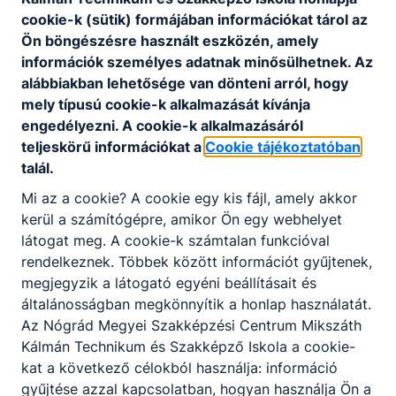
cookie-k (sütik) formájában információkat tárol az
Ön böngészésre használt eszközén, amely
információk személyes adatnak minősülhetnek. Az
alábbiakban lehetősége van dönteni arról, hogy
mely típusú cookie-k alkalmazását kívánja
engedélyezni. A cookie-k alkalmazásáról
teljeskörű információkat a
Cookie tájékoztatóban
talál.
Mi az a cookie? A cookie egy kis fájl, amely akkor
kerül a számítógépre, amikor Ön egy webhelyet
látogat meg. A cookie-k számtalan funkcióval
rendelkeznek. Többek között információt gyűjtenek,
megjegyzik a látogató egyéni beállításait és
általánosságban megkönnyítik a honlap használatát.
Az Nógrád Megyei Szakképzési Centrum Mikszáth
Kálmán Technikum és Szakképző Iskola a cookie-
kat a következő célokból használja: információ
gyűjtése azzal kapcsolatban, hogyan használja Ön a