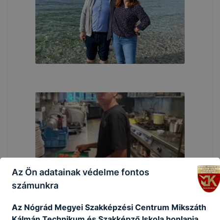
Az Ön adatainak védelme fontos
számunkra
Az Nógrád Megyei Szakképzési Centrum Mikszáth
Kálmán Technikum és Szakképző Iskola honlapja