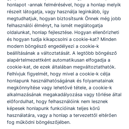
honlapot -annak felmérésével, hogy a honlap melyik
részeit látogatja, vagy használja leginkább, így
megtudhatjuk, hogyan biztosítsunk Önnek még jobb
felhasználói élményt, ha ismét meglátogatja
oldalunkat, honlap fejlesztése. Hogyan ellenőrizheti
és hogyan tudja kikapcsolni a cookie-kat? Minden
modern böngésző engedélyezi a cookie-k
beállításának a változtatását. A legtöbb böngésző
alapértelmezettként automatikusan elfogadja a
cookie-kat, de ezek általában megváltoztathatók.
Felhívjuk figyelmét, hogy mivel a cookie-k célja
honlapunk használhatóságának és folyamatainak
megkönnyítése vagy lehetővé tétele, a cookie-k
alkalmazásának megakadályozása vagy törlése által
előfordulhat, hogy felhasználóink nem lesznek
képesek honlapunk funkcióinak teljes körű
használatára, vagy a honlap a tervezettől eltérően
fog működni böngészőjében.